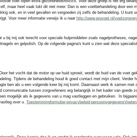
oosde voet lopen extra gezondheidsrisico's. Voor deze groep is het erg belan
lf, maar heel vaak lukt dit niet meer. Dan is een voetbehandeling door een 
kkig ook, en in veel gevallen en vergoeden zij zelfs de behandeling. U kunt 
ijgt. Voor meer informatie verwijs ik u naar
http://www.provoet.nl/voetzorgver
u bij mij ook terecht voor speciale hulpmiddelen zoals nagelprotheses, nage
nagels en gelpolish. Op de volgende pagina's kunt u zien wat deze specialis
Door het vocht dat de motor op uw huid sproeit, wordt de huid van de voet ge
andeling. Tijdens de behandeling houd ik goed contact met mijn client. Verder ho
ogte ben als u een volgende keer bij mij komt. Daarnaast werk ik samen met a
d communicatie tussen zorgverleners erg belangrijk in het kader van goede z
leen mogelijk als ik gegevens van u mag vastleggen en gebruiken. In bijgaande
vastleg over u.
Toestemmingformulier-privacybeleid-persoonsgegevensVoeten