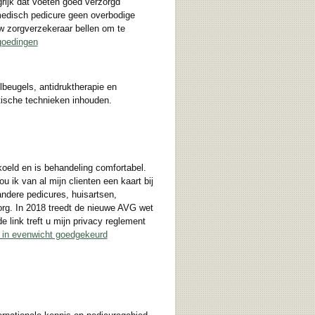
grijk dat voeten goed verzorgd
medisch pedicure geen overbodige
uw zorgverzekeraar bellen om te
goedingen
lbeugels, antidruktherapie en
tische technieken inhouden.
koeld en is behandeling comfortabel.
u ik van al mijn clienten een kaart bij
ndere pedicures, huisartsen,
org. In 2018 treedt de nieuwe AVG wet
 link treft u mijn privacy reglement
 in evenwicht goedgekeurd