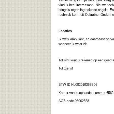
Vernieuwing in mijn werk vind ik erg 
vind ik heel interessant. Nieuwe tech
beugels tegen ingroeiende nagels. En
techniek komt uit Oekraïne. Onder he
Locaties
Ik werk ambulant, en daarnaast op vas
wanneer ik waar zit.
Tot slot kunt u rekenen op een goed 
Tot ziens!
BTW ID NL002019365B96
Kamer van koophandel nummer 6562
AGB code 96062568