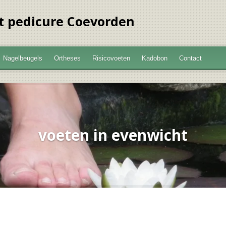
t pedicure Coevorden
Nagelbeugels
Ortheses
Risicovoeten
Kadobon
Contact
voeten in evenwicht