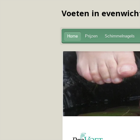
Ga
Voeten in evenwich
direct
naar
de
hoofdinhoud
Home
Prijzen
Schimmelnagels