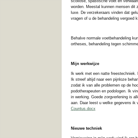
scoliose, spastische voet en verwaarl
worden. Meestal kunnen mensen dit ze
luxe. De verzekeraars vinden dat gelu
vragen of u de behandeling vergoed kr
Behalve normale voetbehandeling kunt 
ortheses, behandeling tegen schimmel
Mijn werkwijze
Ik werk met een natte freestechniek. 
Ik streef altijd naar een pijnloze beh
zodat ik van alle problemen op de ho
podotherapeuten en podologen. Ik vin
in werking. Goede zorgverlening is al
aan. Daar leest u welke gegevens ik 
Countus.docx
Nieuwe techniek