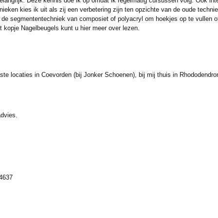
belangrijk. Deze kennis doe ik op omdat ik regelmatig cursussen volg. Ook int
nieken kies ik uit als zij een verbetering zijn ten opzichte van de oude techn
 de segmententechniek van composiet of polyacryl om hoekjes op te vullen o
t kopje Nagelbeugels kunt u hier meer over lezen.
te locaties in Coevorden (bij Jonker Schoenen), bij mij thuis in Rhododendron
advies.
4637